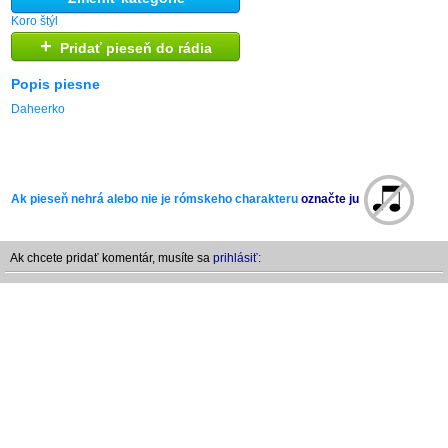
Koro štýl
+
Pridať pieseň do rádia
Popis piesne
Daheerko
Ak pieseň nehrá alebo nie je rómskeho charakteru
označte ju
Ak chcete pridať komentár, musíte sa
prihlásiť: