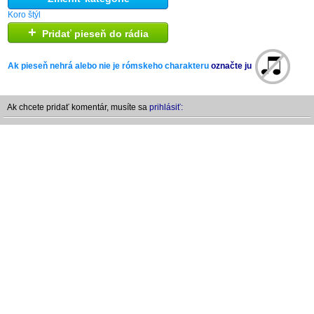
Koro štýl
+
Pridať pieseň do rádia
Ak pieseň nehrá alebo nie je rómskeho charakteru
označte ju
Ak chcete pridať komentár, musíte sa
prihlásiť: