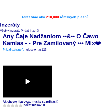
Teraz viac ako
210,000
rómskych piesní.
Inzeráty
Všetky inzeráty
Pridať inzerát
Any Čaje Nadžanlom ••&•• O Čawo
Kamlas - - Pre Zamilovaný ••• Mix❤️
Pridal užívateľ:
gipsytomas123
Ak chcete hlasovať, musíte sa prihlásiť
počet hlasov: 0