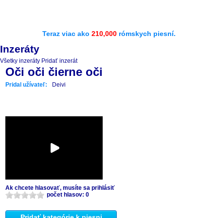
Teraz viac ako
210,000
rómskych piesní.
Inzeráty
Všetky inzeráty
Pridať inzerát
Oči oči čierne oči
Pridal užívateľ:
Deivi
Ak chcete hlasovať, musíte sa prihlásiť
počet hlasov: 0
Pridať kategórie k piesni