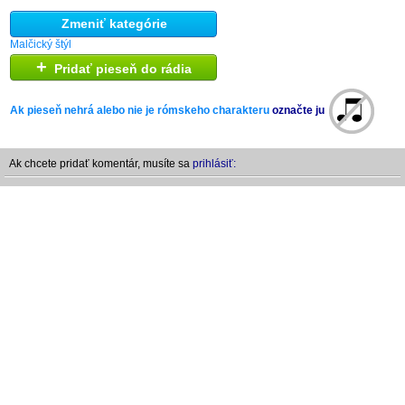
Zmeniť kategórie
Malčický štýl
+
Pridať pieseň do rádia
Ak pieseň nehrá alebo nie je rómskeho charakteru
označte ju
Ak chcete pridať komentár, musíte sa
prihlásiť: