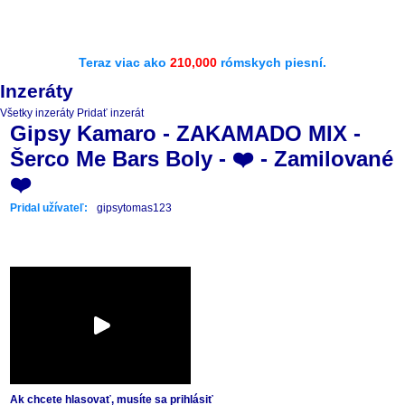
Teraz viac ako
210,000
rómskych piesní.
Inzeráty
Všetky inzeráty
Pridať inzerát
Gipsy Kamaro - ZAKAMADO MIX -
Šerco Me Bars Boly - ❤️ - Zamilované
❤️
Pridal užívateľ:
gipsytomas123
Ak chcete hlasovať, musíte sa prihlásiť