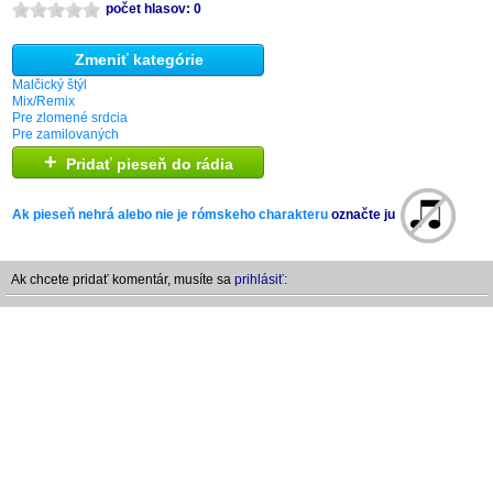
počet hlasov: 0
Zmeniť kategórie
Malčický štýl
Mix/Remix
Pre zlomené srdcia
Pre zamilovaných
+
Pridať pieseň do rádia
Ak pieseň nehrá alebo nie je rómskeho charakteru
označte ju
Ak chcete pridať komentár, musíte sa
prihlásiť: