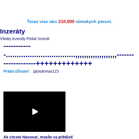
Teraz viac ako
210,000
rómskych piesní.
Inzeráty
Všetky inzeráty
Pridať inzerát
-----------
-................................,,,,,,,,,,,,,,,,,,,-------
-------------+++++++++++++
Pridal užívateľ:
gipsytomas123
Ak chcete hlasovať, musíte sa prihlásiť