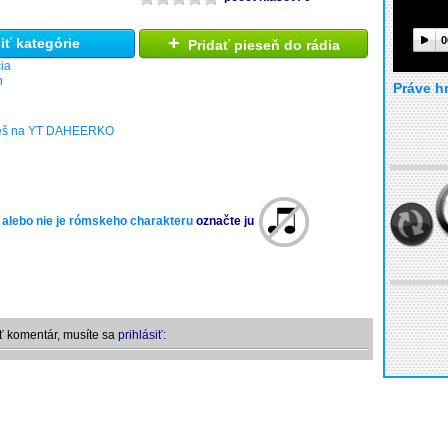
+
0
ť kategórie
Pridať pieseň do rádia
ia
h
Práve h
deš na YT DAHEERKO
 alebo nie je rómskeho charakteru
označte ju
ť komentár, musíte sa
prihlásiť: