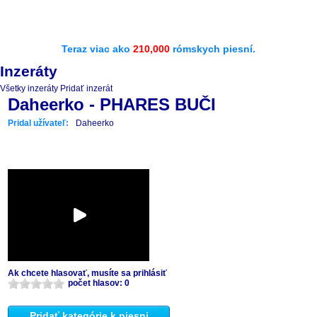
Teraz viac ako
210,000
rómskych piesní.
Inzeráty
Všetky inzeráty
Pridať inzerát
Daheerko - PHARES BUČI
Pridal užívateľ:
Daheerko
Ak chcete hlasovať, musíte sa prihlásiť
počet hlasov: 0
Pridať kategórie k piesni