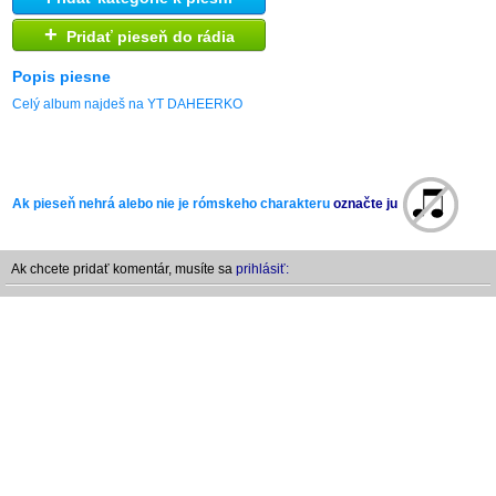
+
Pridať pieseň do rádia
Popis piesne
Celý album najdeš na YT DAHEERKO
Ak pieseň nehrá alebo nie je rómskeho charakteru
označte ju
Ak chcete pridať komentár, musíte sa
prihlásiť: