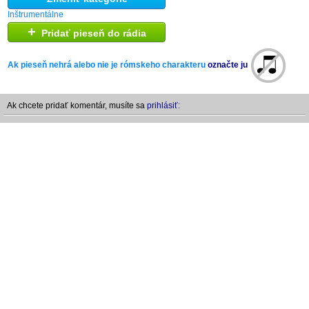
Inštrumentálne
+
Pridať pieseň do rádia
Ak pieseň nehrá alebo nie je rómskeho charakteru
označte ju
Ak chcete pridať komentár, musíte sa
prihlásiť: