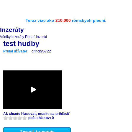
Teraz viac ako
210,000
rómskych piesní.
Inzeráty
Všetky inzeráty
Pridať inzerát
test hudby
Pridal užívateľ:
djtricky6722
Ak chcete hlasovať, musíte sa prihlásiť
počet hlasov: 0
Zmeniť kategórie