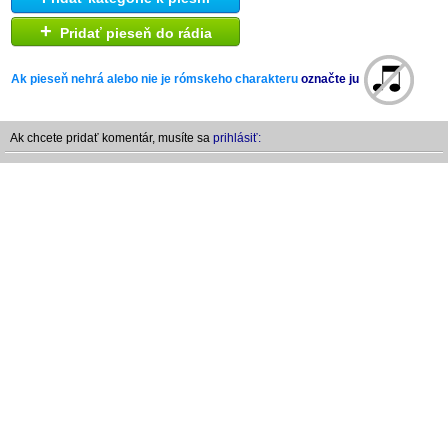
+
Pridať pieseň do rádia
Ak pieseň nehrá alebo nie je rómskeho charakteru
označte ju
Ak chcete pridať komentár, musíte sa
prihlásiť: