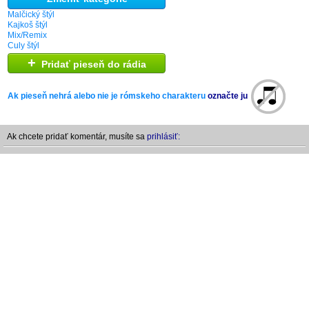
Malčický štýl
Kajkoš štýl
Mix/Remix
Culy štýl
+
Pridať pieseň do rádia
Ak pieseň nehrá alebo nie je rómskeho charakteru
označte ju
Ak chcete pridať komentár, musíte sa
prihlásiť: