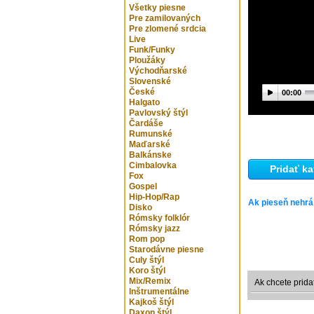
Všetky piesne
Pre zamilovaných
Pre zlomené srdcia
Live
Funk/Funky
Ploužáky
Východňarské
Slovenské
České
00:00
Halgato
Pavlovský štýl
Čardáše
Rumunské
Maďarské
Balkánske
Cimbalovka
Pridať ka
Fox
Gospel
Hip-Hop/Rap
Ak pieseň nehrá
Disko
Rómsky folklór
Rómsky jazz
Rom pop
Starodávne piesne
Culy štýl
Koro štýl
Mix/Remix
Ak chcete prida
Inštrumentálne
Kajkoš štýl
Daxon štýl