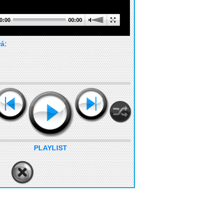
0:00
00:00
rá:
PLAYLIST