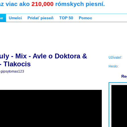
az viac ako
210,000
rómskych piesní.
ne
Umelci
Pridať pieseň
TOP 50
Pomoc
ly - Mix - Avle o Doktora &
Užívateľ:
- Tlakocis
Heslo:
gipsytomas123
Re