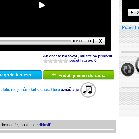
0
Práve h
00:00
Ak chcete hlasovať, musíte sa prihlásiť
počet hlasov: 0
+
tegórie k piesni
Pridať pieseň do rádia
 alebo nie je rómskeho charakteru
označte ju
ť komentár, musíte sa
prihlásiť: