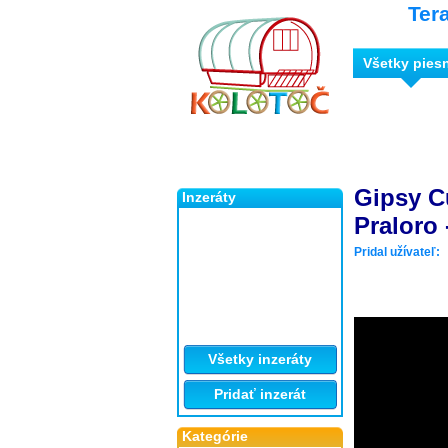
Ter
Všetky pies
Gipsy Cu
Inzeráty
Praloro 
Pridal užívateľ:
Všetky inzeráty
Pridať inzerát
Kategórie