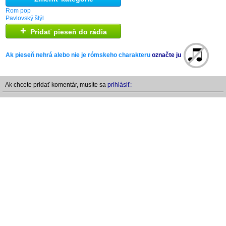
Rom pop
Pavlovský štýl
+
Pridať pieseň do rádia
Ak pieseň nehrá alebo nie je rómskeho charakteru
označte ju
Ak chcete pridať komentár, musíte sa
prihlásiť: