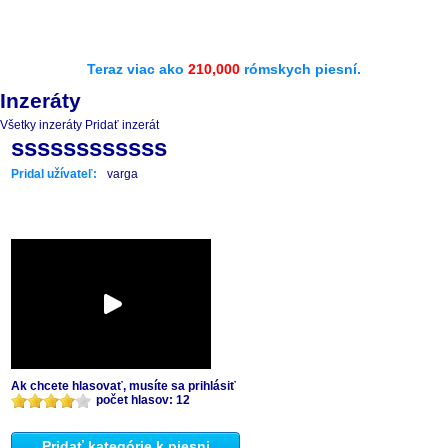
Teraz viac ako
210,000
rómskych piesní.
Inzeráty
Všetky inzeráty
Pridať inzerát
ssssssssssss
Pridal užívateľ:
varga
Ak chcete hlasovať, musíte sa prihlásiť
počet hlasov: 12
Pridať kategórie k piesni