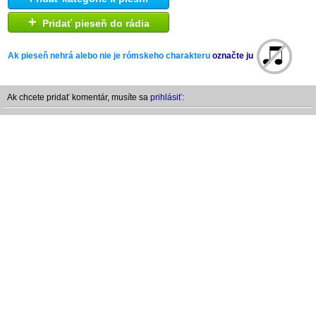
+
Pridať pieseň do rádia
Ak pieseň nehrá alebo nie je rómskeho charakteru
označte ju
Ak chcete pridať komentár, musíte sa
prihlásiť: