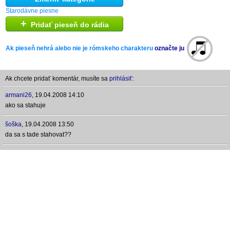
Starodávne piesne
+
Pridať pieseň do rádia
Ak pieseň nehrá alebo nie je rómskeho charakteru
označte ju
Ak chcete pridať komentár, musíte sa
prihlásiť:
armani26
,
19.04.2008 14:10
ako sa stahuje
šoška
,
19.04.2008 13:50
da sa s tade stahovat??