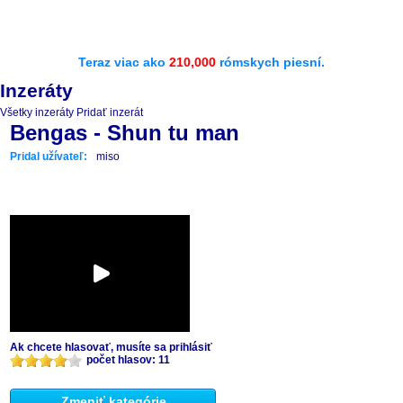
Teraz viac ako
210,000
rómskych piesní.
Inzeráty
Všetky inzeráty
Pridať inzerát
Bengas - Shun tu man
Pridal užívateľ:
miso
Ak chcete hlasovať, musíte sa prihlásiť
počet hlasov: 11
Zmeniť kategórie