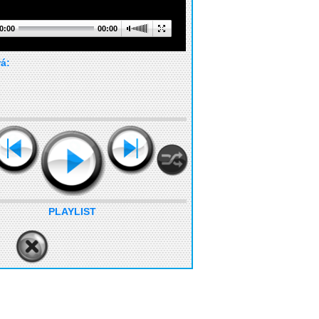
0:00
00:00
rá:
PLAYLIST