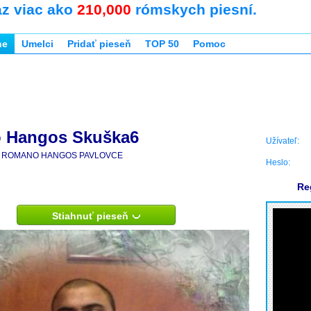
az viac ako
210,000
rómskych piesní.
ne
Umelci
Pridať pieseň
TOP 50
Pomoc
 Hangos Skuška6
Užívateľ:
ROMANO HANGOS PAVLOVCE
Heslo:
Re
Stiahnuť pieseň