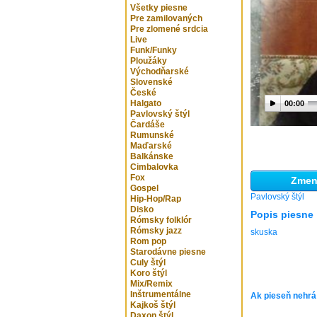
Všetky piesne
Pre zamilovaných
Pre zlomené srdcia
Live
Funk/Funky
Ploužáky
Východňarské
Slovenské
České
Halgato
00:00
Pavlovský štýl
Čardáše
Rumunské
Maďarské
Balkánske
Cimbalovka
Fox
Zmeni
Gospel
Pavlovský štýl
Hip-Hop/Rap
Disko
Popis piesne
Rómsky folklór
Rómsky jazz
skuska
Rom pop
Starodávne piesne
Culy štýl
Koro štýl
Mix/Remix
Inštrumentálne
Ak pieseň nehrá
Kajkoš štýl
Daxon štýl