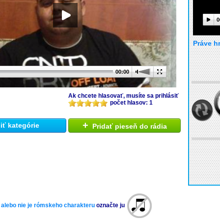
0
Práve h
00:00
Ak chcete hlasovať, musíte sa prihlásiť
počet hlasov: 1
+
ť kategórie
Pridať pieseň do rádia
 alebo nie je rómskeho charakteru
označte ju