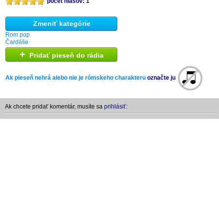
počet hlasov: 1
Zmeniť kategórie
Rom pop
Čardáše
+
Pridať pieseň do rádia
Ak pieseň nehrá alebo nie je rómskeho charakteru
označte ju
Ak chcete pridať komentár, musíte sa
prihlásiť: