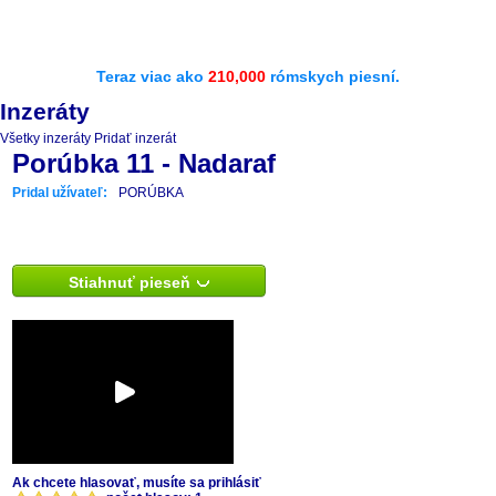
Teraz viac ako
210,000
rómskych piesní.
Inzeráty
Všetky inzeráty
Pridať inzerát
Porúbka 11 - Nadaraf
Pridal užívateľ:
PORÚBKA
Stiahnuť pieseň
Ak chcete hlasovať, musíte sa prihlásiť