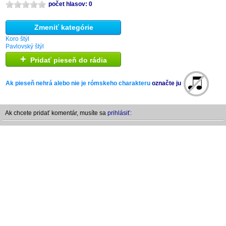
počet hlasov: 0
Zmeniť kategórie
Koro štýl
Pavlovský štýl
+
Pridať pieseň do rádia
Ak pieseň nehrá alebo nie je rómskeho charakteru
označte ju
Ak chcete pridať komentár, musíte sa
prihlásiť: