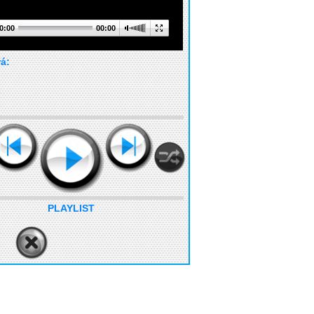
0:00
00:00
rá:
PLAYLIST