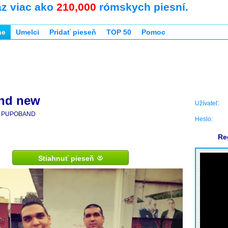
az viac ako
210,000
rómskych piesní.
ne
Umelci
Pridať pieseň
TOP 50
Pomoc
nd new
Užívateľ:
PUPOBAND
Heslo:
Re
Stiahnuť pieseň