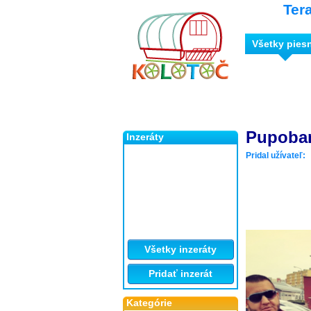
Ter
Všetky pies
Pupoba
Inzeráty
Pridal užívateľ:
Všetky inzeráty
Pridať inzerát
Kategórie