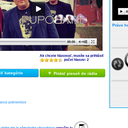
0
Práve h
00:00
Ak chcete hlasovať, musíte sa prihlásiť
počet hlasov: 2
+
ť kategórie
Pridať pieseň do rádia
rance jedinemilos