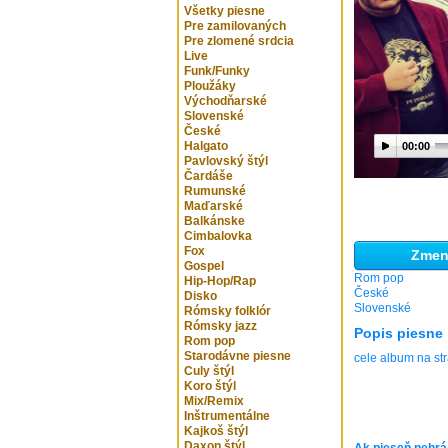
Všetky piesne
Pre zamilovaných
Pre zlomené srdcia
Live
Funk/Funky
Ploužáky
Východňarské
Slovenské
České
Halgato
00:00
Pavlovský štýl
Čardáše
Rumunské
Maďarské
Balkánske
Cimbalovka
Fox
Zmeni
Gospel
Rom pop
Hip-Hop/Rap
České
Disko
Slovenské
Rómsky folklór
Rómsky jazz
Popis piesne
Rom pop
Starodávne piesne
cele album na st
Culy štýl
Koro štýl
Mix/Remix
Inštrumentálne
Kajkoš štýl
Daxon štýl