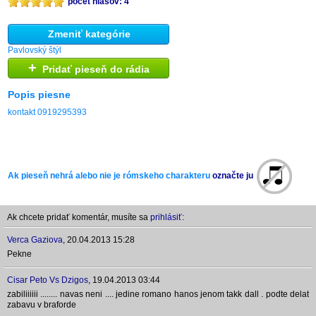
počet hlasov: 4
Zmeniť kategórie
Pavlovský štýl
+
Pridať pieseň do rádia
Popis piesne
kontakt 0919295393
Ak pieseň nehrá alebo nie je rómskeho charakteru
označte ju
Ak chcete pridať komentár, musíte sa
prihlásiť:
Verca Gaziova
,
20.04.2013 15:28
Pekne
Cisar Peto Vs Dzigos
,
19.04.2013 03:44
zabiliiiiii ........ navas neni .... jedine romano hanos jenom takk dall . podte delat
zabavu v braforde