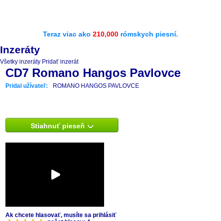
Teraz viac ako
210,000
rómskych piesní.
Inzeráty
Všetky inzeráty
Pridať inzerát
CD7 Romano Hangos Pavlovce
Pridal užívateľ:
ROMANO HANGOS PAVLOVCE
Stiahnuť pieseň
Ak chcete hlasovať, musíte sa prihlásiť