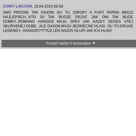
STARY LAVUTAR
,
18.04.2013 08:58
ANO PRESNE TAK DAXON SU TU 20ROKY A FURT PATRIA MEDZI
NAJLEPSICH...KTO SA TAK BUDZE DRZAC JAK ONI TAK BUDE
DOBRY...ROMANO HANGOS MAJU SPEV JAK KAZDY DEGES VTEJ
SKURVENEJ DOBE...ALE DAXON MAJU JEDINECNE HLASI...SU TO DRUHE
LEGENDY...HANGOS????UZ LEN NAZOV GLUPI JAK ICH HLAVI
Pozrieť ďalšie 5 komentáre