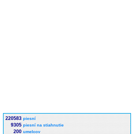
220583
piesní
9305
piesní na stiahnutie
200
umelcov