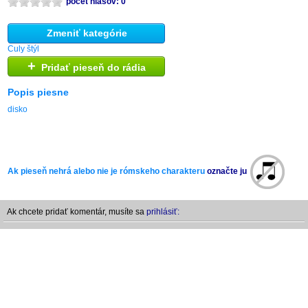
počet hlasov: 0
Zmeniť kategórie
Culy štýl
+
Pridať pieseň do rádia
Popis piesne
disko
Ak pieseň nehrá alebo nie je rómskeho charakteru
označte ju
Ak chcete pridať komentár, musíte sa
prihlásiť: