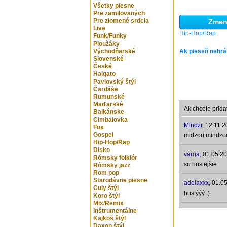
Všetky piesne
Pre zamilovaných
Pre zlomené srdcia
Zmeni
Live
Hip-Hop/Rap
Funk/Funky
Ploužáky
Východňarské
Ak pieseň nehrá
Slovenské
České
Halgato
Pavlovský štýl
Čardáše
Rumunské
Maďarské
Ak chcete prida
Balkánske
Cimbalovka
Mindzi
,
12.11.2
Fox
Gospel
midzori mindzor
Hip-Hop/Rap
Disko
varga
,
01.05.20
Rómsky folklór
su hustejšie
Rómsky jazz
Rom pop
Starodávne piesne
adelaxxx
,
01.05
Culy štýl
hustýýý ;)
Koro štýl
Mix/Remix
Inštrumentálne
Kajkoš štýl
Daxon štýl