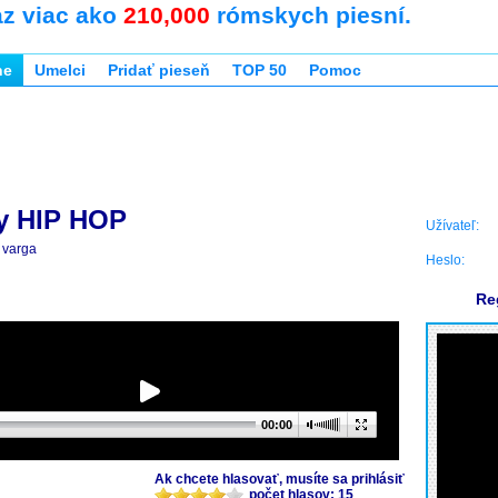
az viac ako
210,000
rómskych piesní.
ne
Umelci
Pridať pieseň
TOP 50
Pomoc
y HIP HOP
Užívateľ:
varga
Heslo:
Re
00:00
Ak chcete hlasovať, musíte sa prihlásiť
počet hlasov: 15