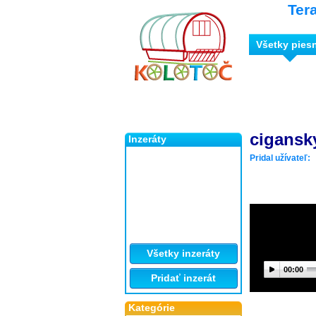
Ter
Všetky pies
cigansk
Inzeráty
Pridal užívateľ:
Všetky inzeráty
00:00
Pridať inzerát
Kategórie