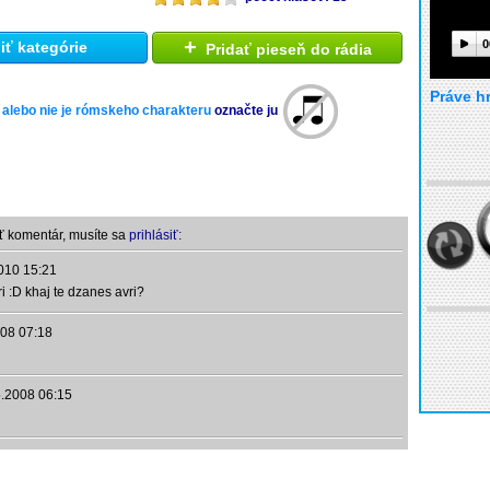
+
0
ť kategórie
Pridať pieseň do rádia
Práve h
 alebo nie je rómskeho charakteru
označte ju
ť komentár, musíte sa
prihlásiť:
010 15:21
i :D khaj te dzanes avri?
08 07:18
.2008 06:15