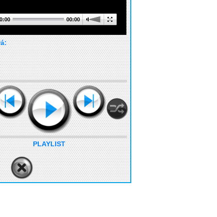
0:00
00:00
rá:
PLAYLIST