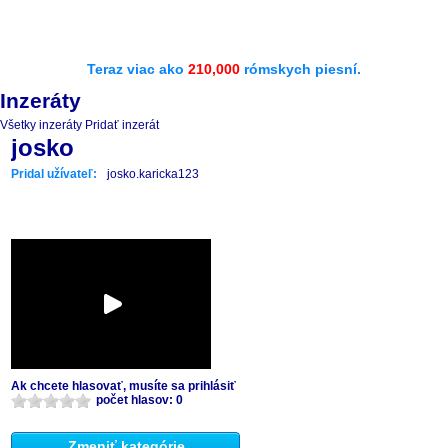
Teraz viac ako
210,000
rómskych piesní.
Inzeráty
Všetky inzeráty
Pridať inzerát
josko
Pridal užívateľ:
josko.karicka123
Ak chcete hlasovať, musíte sa prihlásiť
počet hlasov: 0
Zmeniť kategórie