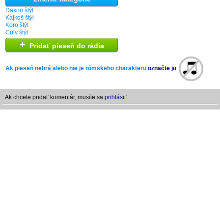
Daxon štýl
Kajkoš štýl
Koro štýl
Culy štýl
+
Pridať pieseň do rádia
Ak pieseň nehrá alebo nie je rómskeho charakteru
označte ju
Ak chcete pridať komentár, musíte sa
prihlásiť: