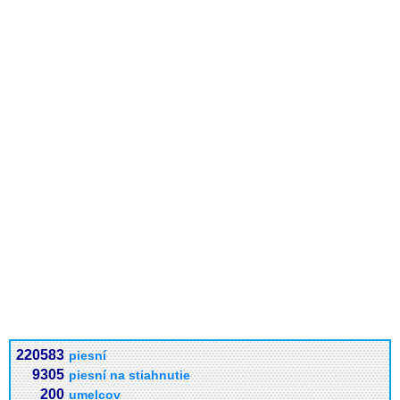
220583
piesní
9305
piesní na stiahnutie
200
umelcov