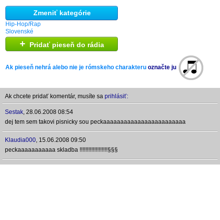
Zmeniť kategórie
Hip-Hop/Rap
Slovenské
+
Pridať pieseň do rádia
Ak pieseň nehrá alebo nie je rómskeho charakteru
označte ju
Ak chcete pridať komentár, musíte sa
prihlásiť:
Sestak
,
28.06.2008 08:54
dej tem sem takovi pisnicky sou peckaaaaaaaaaaaaaaaaaaaaaaaa
Klaudia000
,
15.06.2008 09:50
peckaaaaaaaaaaa skladba !!!!!!!!!!!!!!!!!!!§§§