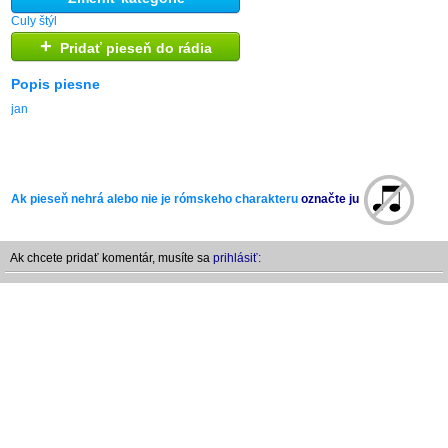
Culy štýl
+
Pridať pieseň do rádia
Popis piesne
jan
Ak pieseň nehrá alebo nie je rómskeho charakteru
označte ju
Ak chcete pridať komentár, musíte sa
prihlásiť: