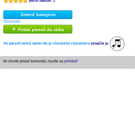
počet hlasov: 1
Zmeniť kategórie
Slovenské
+
Pridať pieseň do rádia
Ak pieseň nehrá alebo nie je rómskeho charakteru
označte ju
Ak chcete pridať komentár, musíte sa
prihlásiť: