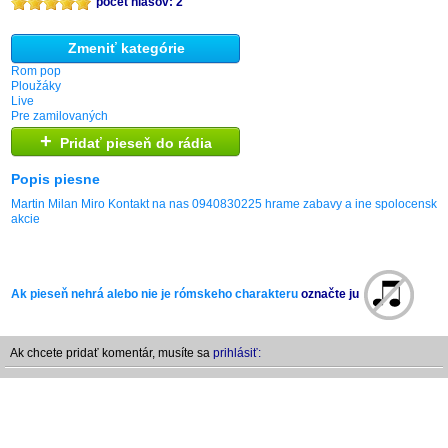
počet hlasov: 2
Zmeniť kategórie
Rom pop
Ploužáky
Live
Pre zamilovaných
+
Pridať pieseň do rádia
Popis piesne
Martin Milan Miro Kontakt na nas 0940830225 hrame zabavy a ine spolocenske
akcie
Ak pieseň nehrá alebo nie je rómskeho charakteru
označte ju
Ak chcete pridať komentár, musíte sa
prihlásiť: