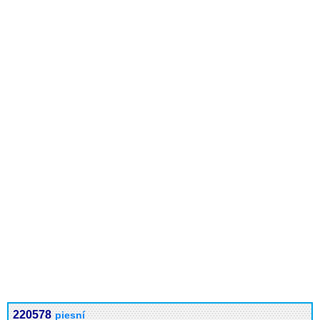
220578
piesní