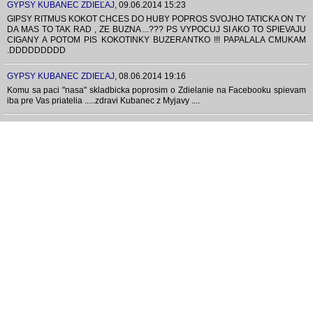
GYPSY KUBANEC ZDIEĽAJ
,
09.06.2014 15:23
GIPSY RITMUS KOKOT CHCES DO HUBY POPROS SVOJHO TATICKA ON TY
DA MAS TO TAK RAD , ZE BUZNA ...??? PS VYPOCUJ SI AKO TO SPIEVAJU
CIGANY A POTOM PIS KOKOTINKY BUZERANTKO !!! PAPALALA CMUKAM
.DDDDDDDDD
GYPSY KUBANEC ZDIEĽAJ
,
08.06.2014 19:16
Komu sa paci "nasa" skladbicka poprosim o Zdielanie na Facebooku spievam
iba pre Vas priatelia .....zdravi Kubanec z Myjavy ....