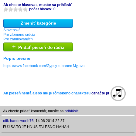
Ak chcete hlasovať, musíte sa prihlásiť
počet hlasov: 0
Zmeniť kategórie
Slovenské
Pre zlomené srdcia
Pre zamilovaných
+
Pridať pieseň do rádia
Popis piesne
https://www.facebook.com/Gypsy.kubanec.Myjava
Ak pieseň nehrá alebo nie je rómskeho charakteru
označte ju
Ak chcete pridať komentár, musíte sa
prihlásiť:
otik-handsworth76
,
14.06.2014 22:37
FUJ SA TO JE HNUS FALESNO HAHAH