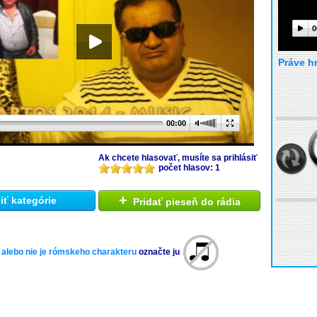
0
Práve h
00:00
Ak chcete hlasovať, musíte sa prihlásiť
počet hlasov: 1
+
ť kategórie
Pridať pieseň do rádia
 alebo nie je rómskeho charakteru
označte ju