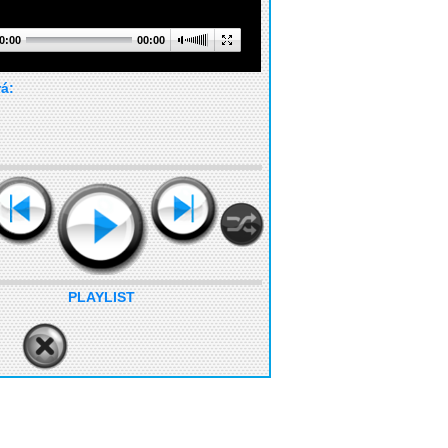
0:00
00:00
rá:
PLAYLIST