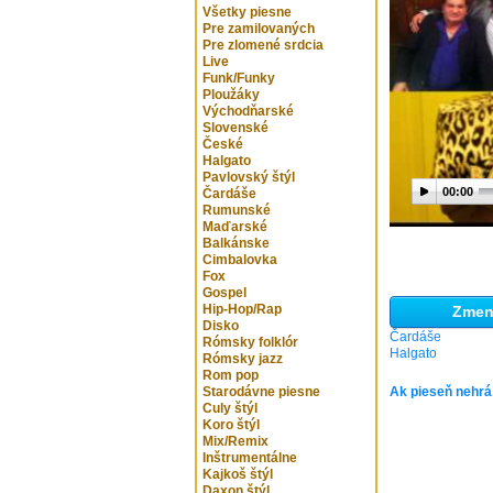
Všetky piesne
Pre zamilovaných
Pre zlomené srdcia
Live
Funk/Funky
Ploužáky
Východňarské
Slovenské
České
Halgato
Pavlovský štýl
00:00
Čardáše
Rumunské
Maďarské
Balkánske
Cimbalovka
Fox
Gospel
Hip-Hop/Rap
Zmeni
Disko
Čardáše
Rómsky folklór
Halgato
Rómsky jazz
Rom pop
Starodávne piesne
Ak pieseň nehrá
Culy štýl
Koro štýl
Mix/Remix
Inštrumentálne
Kajkoš štýl
Daxon štýl