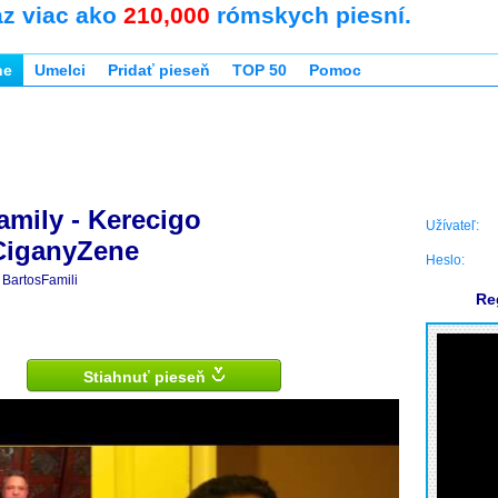
az viac ako
210,000
rómskych piesní.
ne
Umelci
Pridať pieseň
TOP 50
Pomoc
amily - Kerecigo
Užívateľ:
CiganyZene
Heslo:
BartosFamili
Re
Stiahnuť pieseň