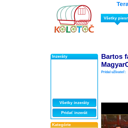
Ter
Všetky pies
Bartos f
Inzeráty
Magyar
Pridal užívateľ:
Všetky inzeráty
Pridať inzerát
Kategórie