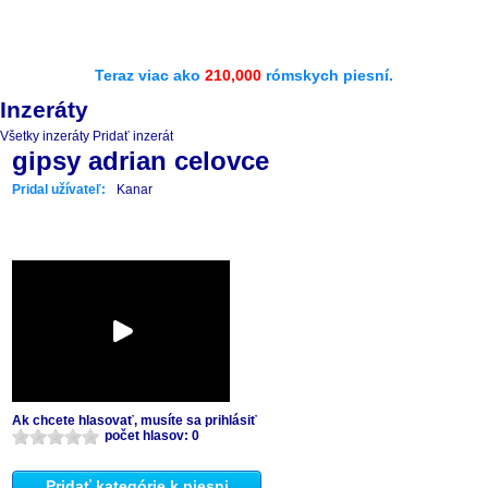
Teraz viac ako
210,000
rómskych piesní.
Inzeráty
Všetky inzeráty
Pridať inzerát
gipsy adrian celovce
Pridal užívateľ:
Kanar
Ak chcete hlasovať, musíte sa prihlásiť
počet hlasov: 0
Pridať kategórie k piesni