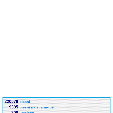
220579
piesní
9305
piesní na stiahnutie
200
umelcov