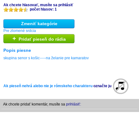
Ak chcete hlasovať, musíte sa prihlásiť
počet hlasov: 1
Zmeniť kategórie
Pre zlomené srdcia
+
Pridať pieseň do rádia
Popis piesne
skupina senor s košic-----na želanie pre kamaratov
Ak pieseň nehrá alebo nie je rómskeho charakteru
označte ju
Ak chcete pridať komentár, musíte sa
prihlásiť: