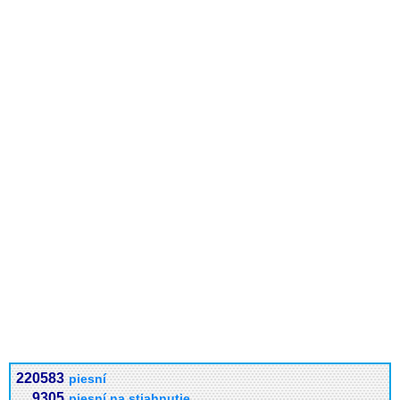
220583
piesní
9305
piesní na stiahnutie