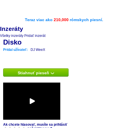
Teraz viac ako
210,000
rómskych piesní.
Inzeráty
Všetky inzeráty
Pridať inzerát
Disko
Pridal užívateľ:
DJ WeeX
Stiahnuť pieseň
Ak chcete hlasovať, musíte sa prihlásiť