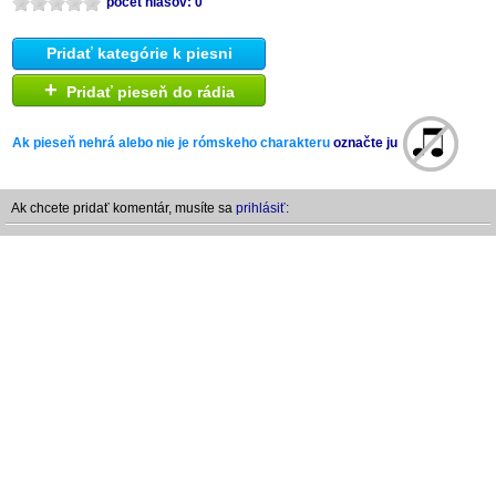
počet hlasov: 0
Pridať kategórie k piesni
+
Pridať pieseň do rádia
Ak pieseň nehrá alebo nie je rómskeho charakteru
označte ju
Ak chcete pridať komentár, musíte sa
prihlásiť: