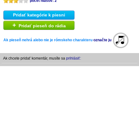
počet hlasov: 2
Pridať kategórie k piesni
+
Pridať pieseň do rádia
Ak pieseň nehrá alebo nie je rómskeho charakteru
označte ju
Ak chcete pridať komentár, musíte sa
prihlásiť: