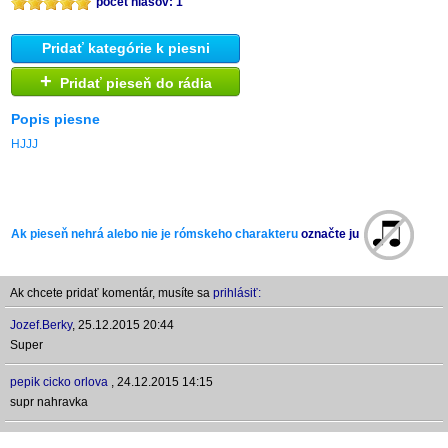
počet hlasov: 1
Pridať kategórie k piesni
+
Pridať pieseň do rádia
Popis piesne
HJJJ
Ak pieseň nehrá alebo nie je rómskeho charakteru
označte ju
Ak chcete pridať komentár, musíte sa
prihlásiť:
Jozef.Berky
,
25.12.2015 20:44
Super
pepik cicko orlova
,
24.12.2015 14:15
supr nahravka