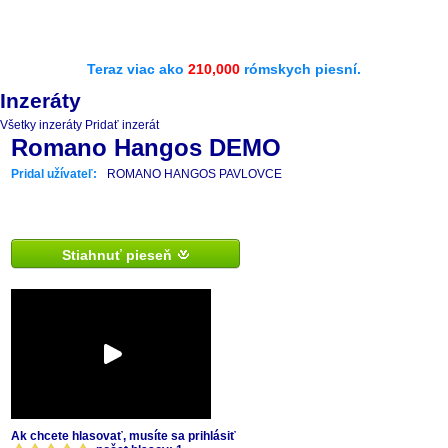
Teraz viac ako
210,000
rómskych piesní.
Inzeráty
Všetky inzeráty
Pridať inzerát
Romano Hangos DEMO
Pridal užívateľ:
ROMANO HANGOS PAVLOVCE
Stiahnuť pieseň
Ak chcete hlasovať, musíte sa prihlásiť