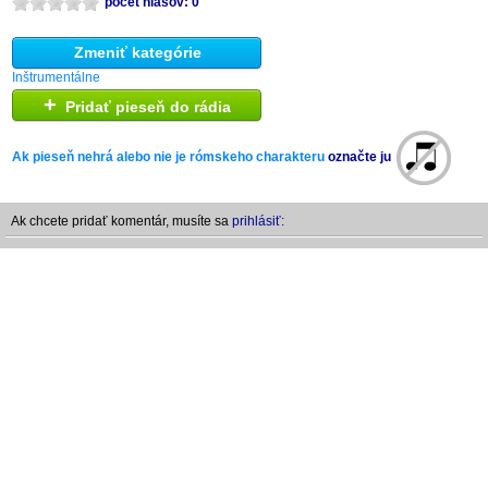
počet hlasov: 0
Zmeniť kategórie
Inštrumentálne
+
Pridať pieseň do rádia
Ak pieseň nehrá alebo nie je rómskeho charakteru
označte ju
Ak chcete pridať komentár, musíte sa
prihlásiť: