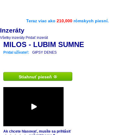
Teraz viac ako
210,000
rómskych piesní.
Inzeráty
Všetky inzeráty
Pridať inzerát
MILOS - LUBIM SUMNE
Pridal užívateľ:
GIPSY DENES
Stiahnuť pieseň
Ak chcete hlasovať, musíte sa prihlásiť