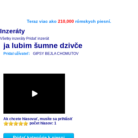
Teraz viac ako
210,000
rómskych piesní.
Inzeráty
Všetky inzeráty
Pridať inzerát
ja lubim šumne dzivče
Pridal užívateľ:
GIPSY BEJLA CHOMUTOV
Ak chcete hlasovať, musíte sa prihlásiť
počet hlasov: 1
Pridať kategórie k piesni