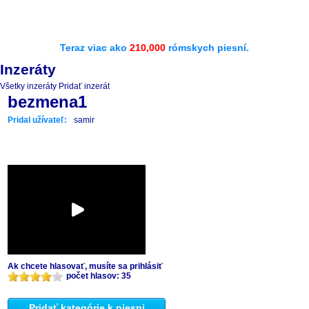
Teraz viac ako
210,000
rómskych piesní.
Inzeráty
Všetky inzeráty
Pridať inzerát
bezmena1
Pridal užívateľ:
samir
Ak chcete hlasovať, musíte sa prihlásiť
počet hlasov: 35
Pridať kategórie k piesni