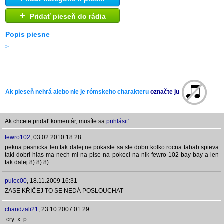
+
Pridať pieseň do rádia
Popis piesne
>
Ak pieseň nehrá alebo nie je rómskeho charakteru
označte ju
Ak chcete pridať komentár, musíte sa
prihlásiť:
fewro102
,
03.02.2010 18:28
pekna pesnicka len tak dalej ne pokaste sa ste dobri kolko rocna tabab spieva
taki dobri hlas ma nech mi na pise na pokeci na nik fewro 102 bay bay a len
tak dalej 8) 8) 8)
pulec00
,
18.11.2009 16:31
ZASE KŘIČEJ TO SE NEDÁ POSLOUCHAT
chandzali21
,
23.10.2007 01:29
:cry :x :p