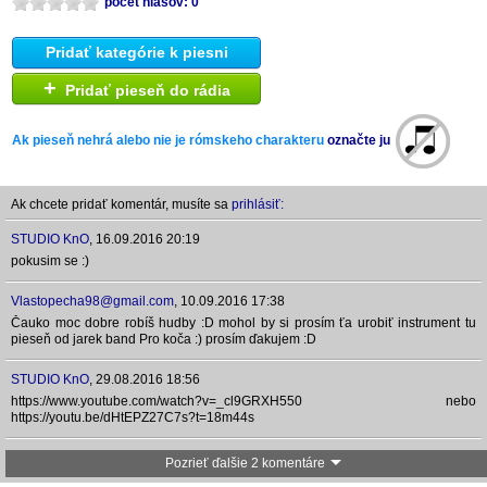
počet hlasov: 0
Pridať kategórie k piesni
+
Pridať pieseň do rádia
Ak pieseň nehrá alebo nie je rómskeho charakteru
označte ju
Ak chcete pridať komentár, musíte sa
prihlásiť:
STUDIO KnO
,
16.09.2016 20:19
pokusim se :)
Vlastopecha98@gmail.com
,
10.09.2016 17:38
Čauko moc dobre robíš hudby :D mohol by si prosím ťa urobiť instrument tu
pieseň od jarek band Pro koča :) prosím ďakujem :D
STUDIO KnO
,
29.08.2016 18:56
https://www.youtube.com/watch?v=_cl9GRXH550 nebo
https://youtu.be/dHtEPZ27C7s?t=18m44s
Pozrieť ďalšie 2 komentáre