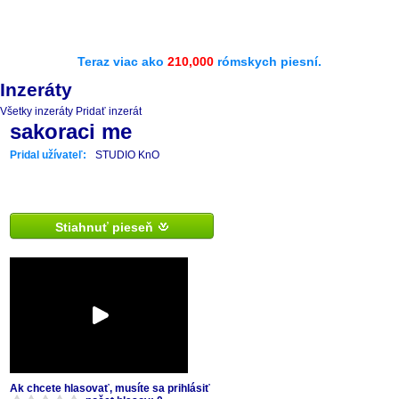
Teraz viac ako
210,000
rómskych piesní.
Inzeráty
Všetky inzeráty
Pridať inzerát
sakoraci me
Pridal užívateľ:
STUDIO KnO
Stiahnuť pieseň
Ak chcete hlasovať, musíte sa prihlásiť