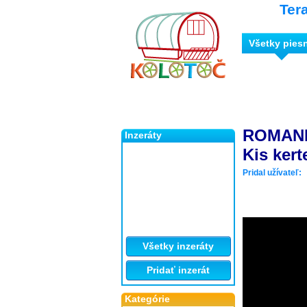
Ter
Všetky pies
ROMANE 
Inzeráty
Kis ker
Pridal užívateľ:
Všetky inzeráty
Pridať inzerát
Kategórie