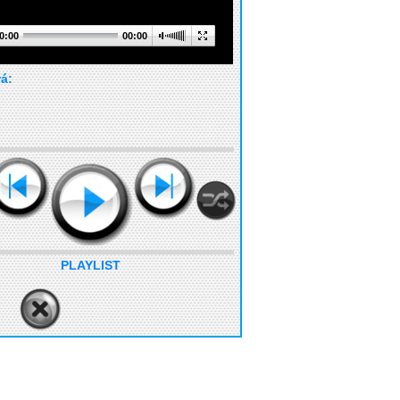
0:00
00:00
rá:
PLAYLIST