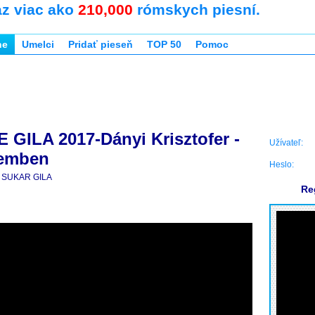
az viac ako
210,000
rómskych piesní.
ne
Umelci
Pridať pieseň
TOP 50
Pomoc
GILA 2017-Dányi Krisztofer -
Užívateľ:
temben
Heslo:
SUKAR GILA
Re