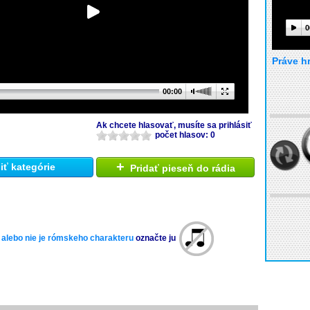
0
Práve h
00:00
Ak chcete hlasovať, musíte sa prihlásiť
počet hlasov: 0
+
ť kategórie
Pridať pieseň do rádia
 alebo nie je rómskeho charakteru
označte ju