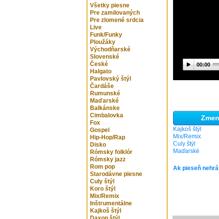
Všetky piesne
Pre zamilovaných
Pre zlomené srdcia
Live
Funk/Funky
Ploužáky
Východňarské
Slovenské
České
00:00
Halgato
Pavlovský štýl
Čardáše
Rumunské
Maďarské
Balkánske
Cimbalovka
Zmeni
Fox
Kajkoš štýl
Gospel
Mix/Remix
Hip-Hop/Rap
Culy štýl
Disko
Maďarské
Rómsky folklór
Rómsky jazz
Rom pop
Ak pieseň nehrá
Starodávne piesne
Culy štýl
Koro štýl
Mix/Remix
Inštrumentálne
Kajkoš štýl
Daxon štýl