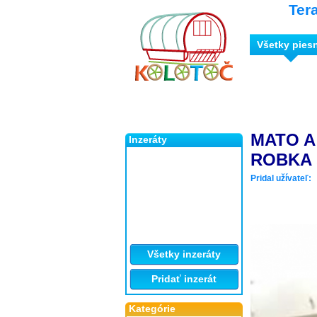
Ter
Všetky pies
MATO A 
Inzeráty
ROBKA s
Pridal užívateľ:
Všetky inzeráty
Pridať inzerát
Kategórie