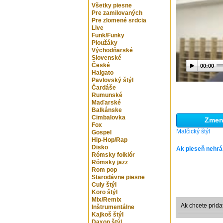
Všetky piesne
Pre zamilovaných
Pre zlomené srdcia
Live
Funk/Funky
Ploužáky
Východňarské
Slovenské
České
00:00
Halgato
Pavlovský štýl
Čardáše
Rumunské
Maďarské
Balkánske
Cimbalovka
Zmeni
Fox
Malčický štýl
Gospel
Hip-Hop/Rap
Disko
Ak pieseň nehrá
Rómsky folklór
Rómsky jazz
Rom pop
Starodávne piesne
Culy štýl
Koro štýl
Mix/Remix
Ak chcete prida
Inštrumentálne
Kajkoš štýl
Daxon štýl