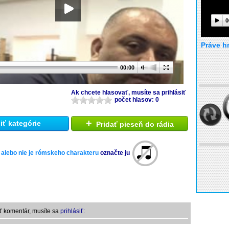
0
Práve h
00:00
Ak chcete hlasovať, musíte sa prihlásiť
počet hlasov: 0
+
ť kategórie
Pridať pieseň do rádia
 alebo nie je rómskeho charakteru
označte ju
ť komentár, musíte sa
prihlásiť: