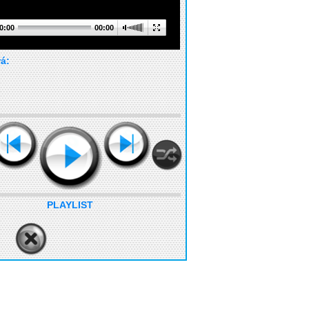
0:00
00:00
rá:
PLAYLIST