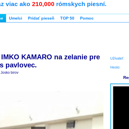
az viac ako
210,000
rómskych piesní.
ne
Umelci
Pridať pieseň
TOP 50
Pomoc
IMKO KAMARO na zelanie pre
Užívateľ:
 pavlovec.
Heslo:
Josko birov
Re