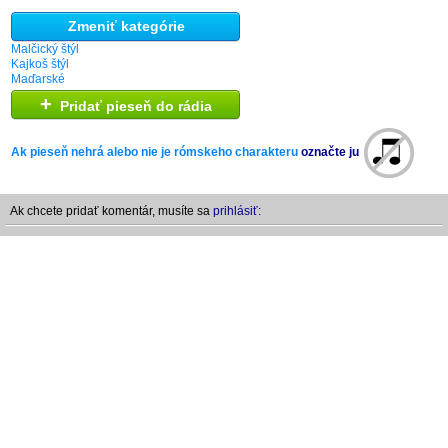
Zmeniť kategórie
Malčický štýl
Kajkoš štýl
Maďarské
+
Pridať pieseň do rádia
Ak pieseň nehrá alebo nie je rómskeho charakteru
označte ju
Ak chcete pridať komentár, musíte sa
prihlásiť: