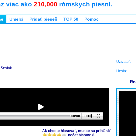
az viac ako
210,000
rómskych piesní.
ne
Umelci
Pridať pieseň
TOP 50
Pomoc
6
Užívateľ:
Sestak
Heslo:
Re
00:00
Ak chcete hlasovať, musíte sa prihlásiť
počet hlasov: 8