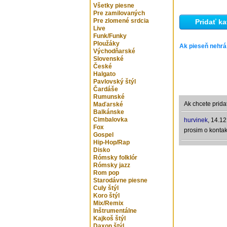
Všetky piesne
Pre zamilovaných
Pre zlomené srdcia
Pridať ka
Live
Funk/Funky
Ploužáky
Ak pieseň nehrá
Východňarské
Slovenské
České
Halgato
Pavlovský štýl
Čardáše
Rumunské
Ak chcete prida
Maďarské
Balkánske
Cimbalovka
hurvinek
,
14.12
Fox
prosim o kontak
Gospel
Hip-Hop/Rap
Disko
Rómsky folklór
Rómsky jazz
Rom pop
Starodávne piesne
Culy štýl
Koro štýl
Mix/Remix
Inštrumentálne
Kajkoš štýl
Daxon štýl