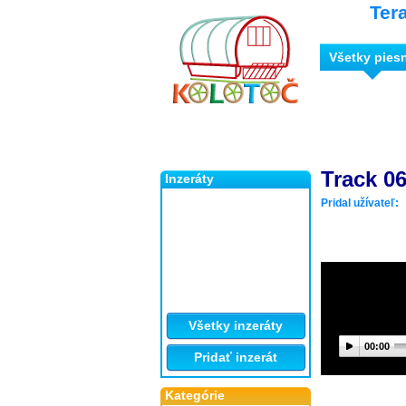
Ter
Všetky pies
Track 0
Inzeráty
Pridal užívateľ:
Všetky inzeráty
00:00
Pridať inzerát
Kategórie