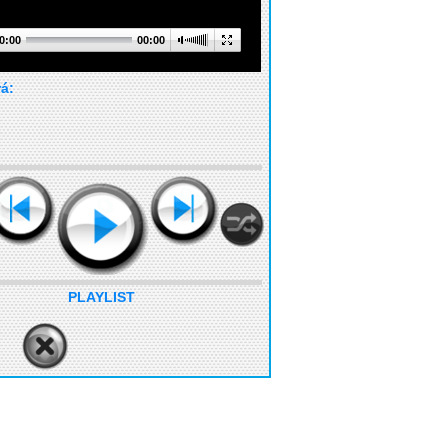
0:00
00:00
rá:
PLAYLIST