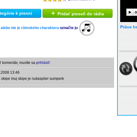
+
0
tegórie k piesni
Pridať pieseň do rádia
Práve h
 alebo nie je rómskeho charakteru
označte ju
ť komentár, musíte sa
prihlásiť:
.2008 13:46
 skipe muj skipe je rudaspiler sumperk