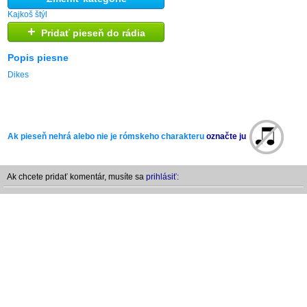
Kajkoš štýl
+
Pridať pieseň do rádia
Popis piesne
Dikes
Ak pieseň nehrá alebo nie je rómskeho charakteru
označte ju
Ak chcete pridať komentár, musíte sa
prihlásiť: