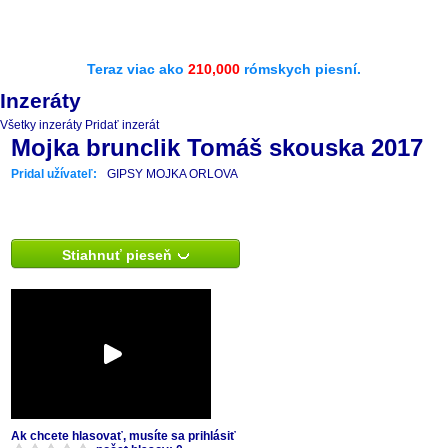
Teraz viac ako
210,000
rómskych piesní.
Inzeráty
Všetky inzeráty
Pridať inzerát
Mojka brunclik Tomáš skouska 2017
Pridal užívateľ:
GIPSY MOJKA ORLOVA
Stiahnuť pieseň
Ak chcete hlasovať, musíte sa prihlásiť