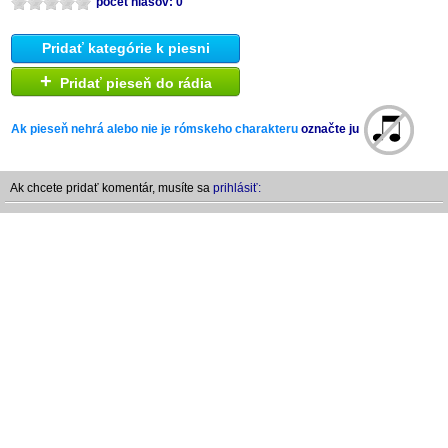
počet hlasov: 0
Pridať kategórie k piesni
+
Pridať pieseň do rádia
Ak pieseň nehrá alebo nie je rómskeho charakteru
označte ju
Ak chcete pridať komentár, musíte sa
prihlásiť: