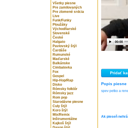
Všetky piesne
Pre zamilovaných
Pre zlomené srdcia
Live
Funk/Funky
Ploužáky
Východňarské
Slovenské
České
Halgato
00:00
Pavlovský štýl
Čardáše
Rumunské
Maďarské
Balkánske
Cimbalovka
Fox
Pridať ka
Gospel
Hip-Hop/Rap
Popis piesne
Disko
Rómsky folklór
spev petko a rene
Rómsky jazz
Rom pop
Starodávne piesne
Culy štýl
Koro štýl
Mix/Remix
Ak pieseň nehrá
Inštrumentálne
Kajkoš štýl
Daxon štýl