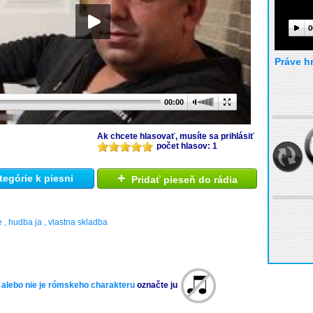
0
Práve h
00:00
Ak chcete hlasovať, musíte sa prihlásiť
počet hlasov: 1
+
tegórie k piesni
Pridať pieseň do rádia
 , hudba ja , vlastna skladba
 alebo nie je rómskeho charakteru
označte ju