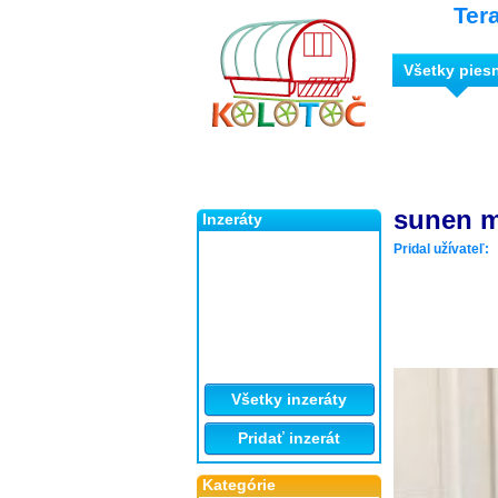
Ter
Všetky pies
sunen m
Inzeráty
Pridal užívateľ:
Všetky inzeráty
Pridať inzerát
Kategórie