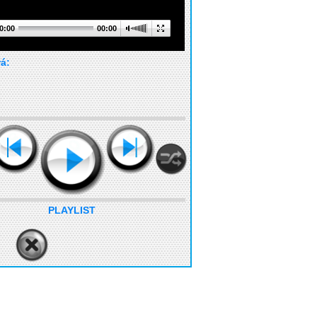
0:00
00:00
rá:
PLAYLIST