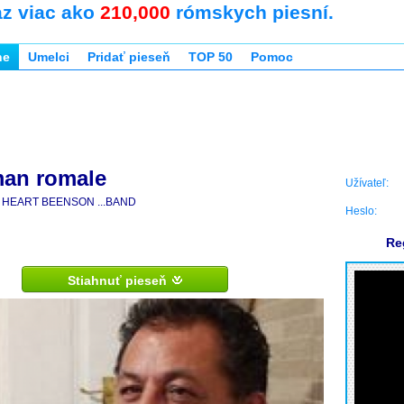
az viac ako
210,000
rómskych piesní.
ne
Umelci
Pridať pieseň
TOP 50
Pomoc
an romale
Užívateľ:
HEART BEENSON ...BAND
Heslo:
Re
Stiahnuť pieseň