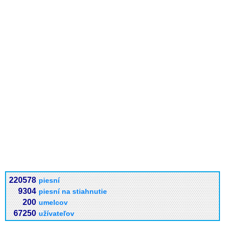
220578
piesní
9304
piesní na stiahnutie
200
umelcov
67250
užívateľov