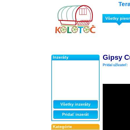
Ter
Všetky pies
Gipsy Cu
Inzeráty
Pridal užívateľ:
Všetky inzeráty
Pridať inzerát
Kategórie