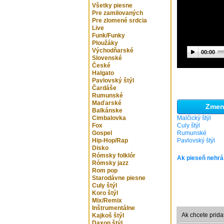
Všetky piesne
Pre zamilovaných
Pre zlomené srdcia
Live
Funk/Funky
Ploužáky
Východňarské
00:00
Slovenské
České
Halgato
Pavlovský štýl
Čardáše
Rumunské
Maďarské
Zmeni
Balkánske
Cimbalovka
Malčický štýl
Fox
Culy štýl
Gospel
Rumunské
Hip-Hop/Rap
Pavlovský štýl
Disko
Rómsky folklór
Ak pieseň nehrá
Rómsky jazz
Rom pop
Starodávne piesne
Culy štýl
Koro štýl
Mix/Remix
Inštrumentálne
Ak chcete prida
Kajkoš štýl
Daxon štýl