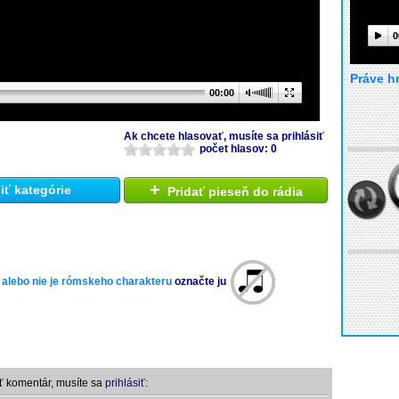
0
Práve h
00:00
Ak chcete hlasovať, musíte sa prihlásiť
počet hlasov: 0
+
ť kategórie
Pridať pieseň do rádia
 alebo nie je rómskeho charakteru
označte ju
ť komentár, musíte sa
prihlásiť: