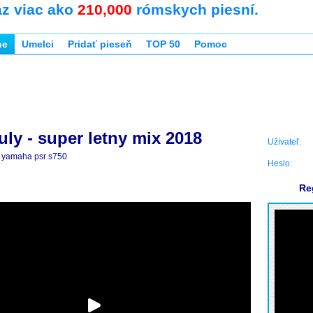
az viac ako
210,000
rómskych piesní.
ne
Umelci
Pridať pieseň
TOP 50
Pomoc
ly - super letny mix 2018
Užívateľ:
yamaha psr s750
Heslo:
Re