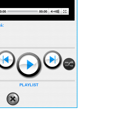
0:00
00:00
rá:
PLAYLIST