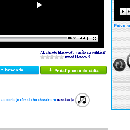
0
Práve h
00:00
Ak chcete hlasovať, musíte sa prihlásiť
počet hlasov: 0
+
ť kategórie
Pridať pieseň do rádia
 alebo nie je rómskeho charakteru
označte ju