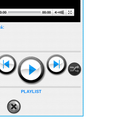
0:00
00:00
rá:
PLAYLIST