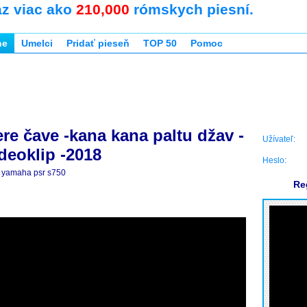
az viac ako
210,000
rómskych piesní.
ne
Umelci
Pridať pieseň
TOP 50
Pomoc
re čave -kana kana paltu džav -
Užívateľ:
ideoklip -2018
Heslo:
yamaha psr s750
Re